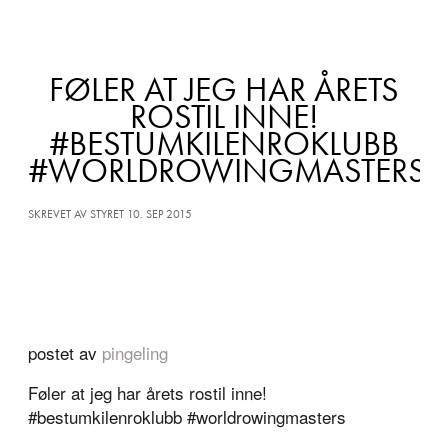
FØLER AT JEG HAR ÅRETS
ROSTIL INNE!
#BESTUMKILENROKLUBB
#WORLDROWINGMASTERS
SKREVET AV STYRET 10. SEP 2015
postet av
pingeling
Føler at jeg har årets rostil inne!
#bestumkilenroklubb #worldrowingmasters