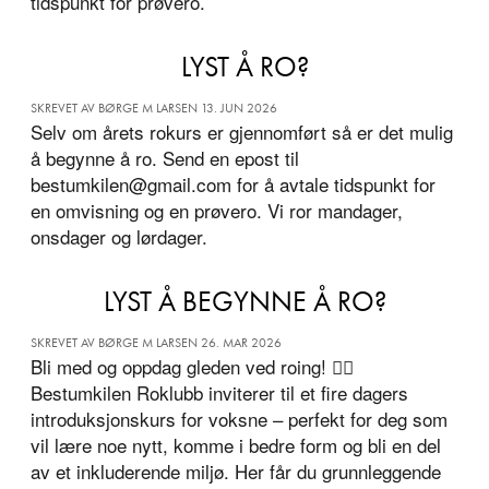
tidspunkt for prøvero.
LYST Å RO?
SKREVET AV BØRGE M LARSEN 13. JUN 2026
Selv om årets rokurs er gjennomført så er det mulig
å begynne å ro. Send en epost til
bestumkilen@gmail.com for å avtale tidspunkt for
en omvisning og en prøvero. Vi ror mandager,
onsdager og lørdager.
LYST Å BEGYNNE Å RO?
SKREVET AV BØRGE M LARSEN 26. MAR 2026
Bli med og oppdag gleden ved roing! 🚣‍♂️
Bestumkilen Roklubb inviterer til et fire dagers
introduksjonskurs for voksne – perfekt for deg som
vil lære noe nytt, komme i bedre form og bli en del
av et inkluderende miljø. Her får du grunnleggende