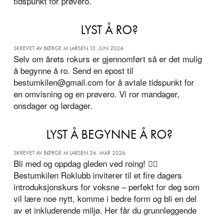
tidspunkt for prøvero.
LYST Å RO?
SKREVET AV BØRGE M LARSEN 13. JUN 2026
Selv om årets rokurs er gjennomført så er det mulig
å begynne å ro. Send en epost til
bestumkilen@gmail.com for å avtale tidspunkt for
en omvisning og en prøvero. Vi ror mandager,
onsdager og lørdager.
LYST Å BEGYNNE Å RO?
SKREVET AV BØRGE M LARSEN 26. MAR 2026
Bli med og oppdag gleden ved roing! 🚣‍♂️
Bestumkilen Roklubb inviterer til et fire dagers
introduksjonskurs for voksne – perfekt for deg som
vil lære noe nytt, komme i bedre form og bli en del
av et inkluderende miljø. Her får du grunnleggende