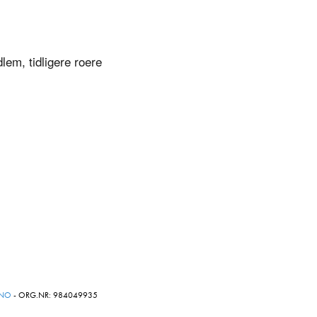
lem, tidligere roere
.NO
- ORG.NR: 984049935