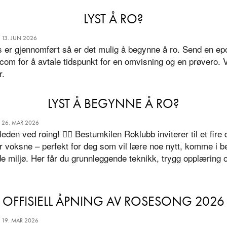
LYST Å RO?
 13. JUN 2026
 er gjennomført så er det mulig å begynne å ro. Send en epos
om for å avtale tidspunkt for en omvisning og en prøvero. 
r.
LYST Å BEGYNNE Å RO?
 26. MAR 2026
den ved roing! 🚣‍♂️ Bestumkilen Roklubb inviterer til et fire
r voksne – perfekt for deg som vil lære noe nytt, komme i be
de miljø. Her får du grunnleggende teknikk, trygg opplæring o
OFFISIELL ÅPNING AV ROSESONG 2026
 19. MAR 2026