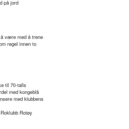
d på jord
 å være med å trene
m regel innen to
e til 70-talls
erdel med kongeblå
gensere med klubbens
n+Roklubb Rotøy