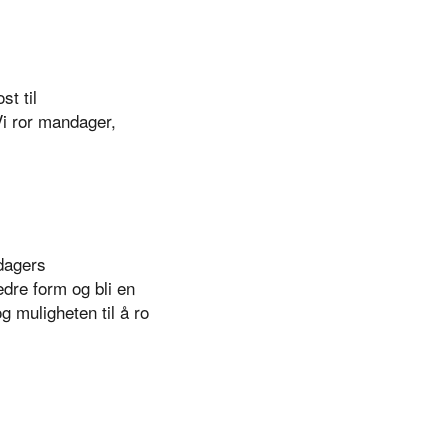
t til
Vi ror mandager,
 dagers
dre form og bli en
g muligheten til å ro