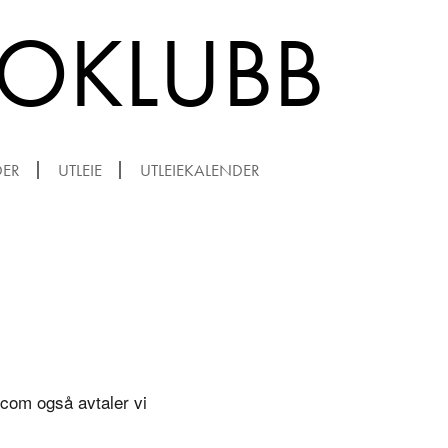
ROKLUBB
DER
UTLEIE
UTLEIEKALENDER
.com også avtaler vi