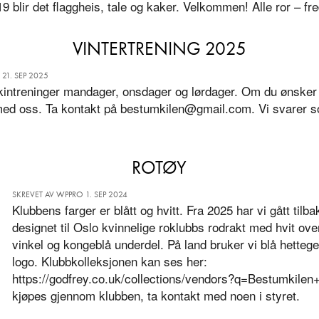
9 blir det flaggheis, tale og kaker. Velkommen! Alle ror – fre
VINTERTRENING 2025
21. SEP 2025
kintreninger mandager, onsdager og lørdager. Om du ønsker
d oss. Ta kontakt på bestumkilen@gmail.com. Vi svarer so
ROTØY
SKREVET AV WPPRO 1. SEP 2024
Klubbens farger er blått og hvitt. Fra 2025 har vi gått tilbak
designet til Oslo kvinnelige roklubbs rodrakt med hvit ov
vinkel og kongeblå underdel. På land bruker vi blå hette
logo. Klubbkolleksjonen kan ses her:
https://godfrey.co.uk/collections/vendors?q=Bestumkile
kjøpes gjennom klubben, ta kontakt med noen i styret.