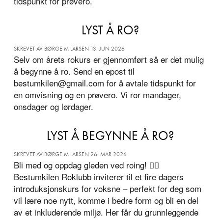
tidspunkt for prøvero.
LYST Å RO?
SKREVET AV BØRGE M LARSEN 13. JUN 2026
Selv om årets rokurs er gjennomført så er det mulig
å begynne å ro. Send en epost til
bestumkilen@gmail.com for å avtale tidspunkt for
en omvisning og en prøvero. Vi ror mandager,
onsdager og lørdager.
LYST Å BEGYNNE Å RO?
SKREVET AV BØRGE M LARSEN 26. MAR 2026
Bli med og oppdag gleden ved roing! 🚣‍♂️
Bestumkilen Roklubb inviterer til et fire dagers
introduksjonskurs for voksne – perfekt for deg som
vil lære noe nytt, komme i bedre form og bli en del
av et inkluderende miljø. Her får du grunnleggende