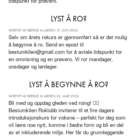
tidspunkt for prøvero.
LYST Å RO?
SKREVET AV BØRGE M LARSEN 13. JUN 2026
Selv om årets rokurs er gjennomført så er det mulig
å begynne å ro. Send en epost til
bestumkilen@gmail.com for å avtale tidspunkt for
en omvisning og en prøvero. Vi ror mandager,
onsdager og lørdager.
LYST Å BEGYNNE Å RO?
SKREVET AV BØRGE M LARSEN 26. MAR 2026
Bli med og oppdag gleden ved roing! 🚣‍♂️
Bestumkilen Roklubb inviterer til et fire dagers
introduksjonskurs for voksne – perfekt for deg som
vil lære noe nytt, komme i bedre form og bli en del
av et inkluderende miljø. Her får du grunnleggende