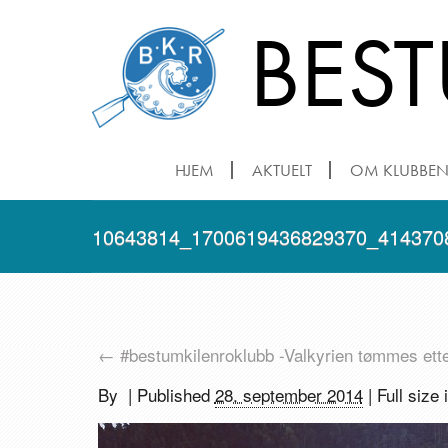
BES
HJEM
AKTUELT
OM KLUBBE
10643814_1700619436829370_414370
←
#bestumkilenroklubb -Valkyrien tømmes etter 
By
|
Published
28. september 2014
| Full size 