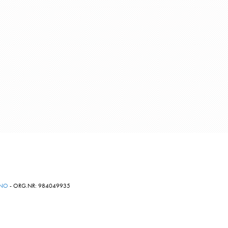
.NO
- ORG.NR: 984049935