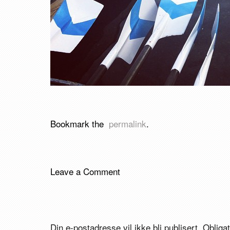
Bookmark the
permalink
.
Leave a Comment
Din e-postadresse vil ikke bli publisert.
Obliga