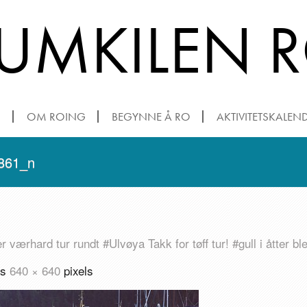
TUMKILEN 
N
OM ROING
BEGYNNE Å RO
AKTIVITETSKALEN
861_n
værhard tur rundt #Ulvøya Takk for tøff tur! #gull i åtter b
is
640 × 640
pixels