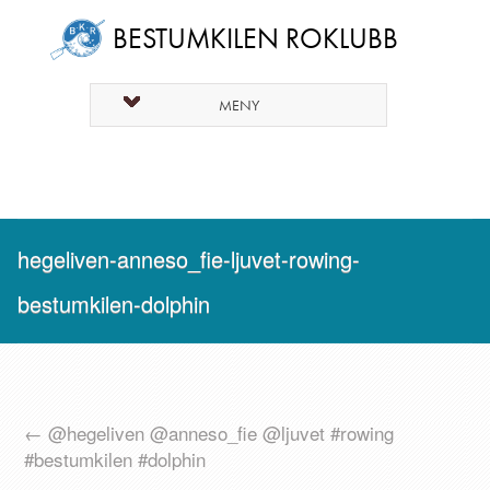
BESTUMKILEN ROKLUBB
MENY
hegeliven-anneso_fie-ljuvet-rowing-
bestumkilen-dolphin
←
@hegeliven @anneso_fie @ljuvet #rowing
#bestumkilen #dolphin