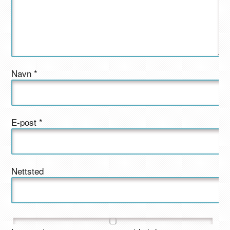
Navn
*
E-post
*
Nettsted