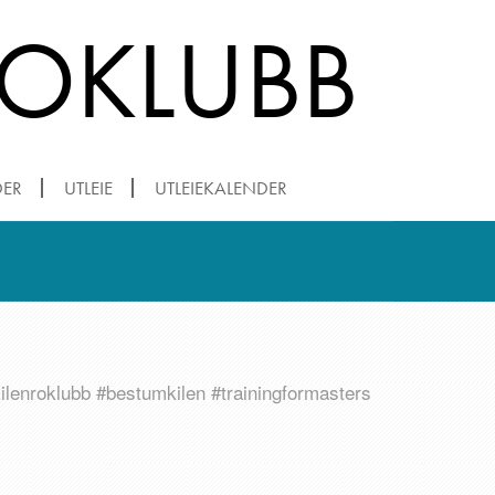
ROKLUBB
DER
UTLEIE
UTLEIEKALENDER
kilenroklubb #bestumkilen #trainingformasters