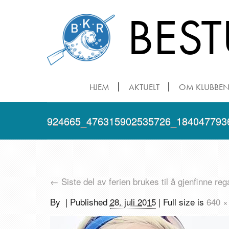
BES
HJEM
AKTUELT
OM KLUBBE
924665_476315902535726_184047793
←
Siste del av ferien brukes til å gjenfinne 
By
|
Published
28. juli 2015
| Full size is
640 ×