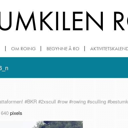
TUMKILEN 
N
OM ROING
BEGYNNE Å RO
AKTIVITETSKALEN
6_n
regattaformen! #BKR #2xscull #row #rowing #sculling #bestum
 640
pixels