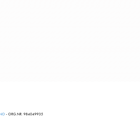
.NO
- ORG.NR: 984049935