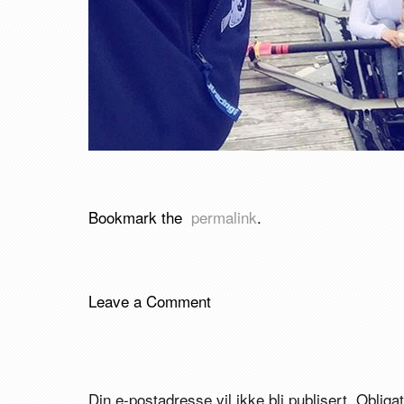
Bookmark the
permalink
.
Leave a Comment
Din e-postadresse vil ikke bli publisert.
Obliga