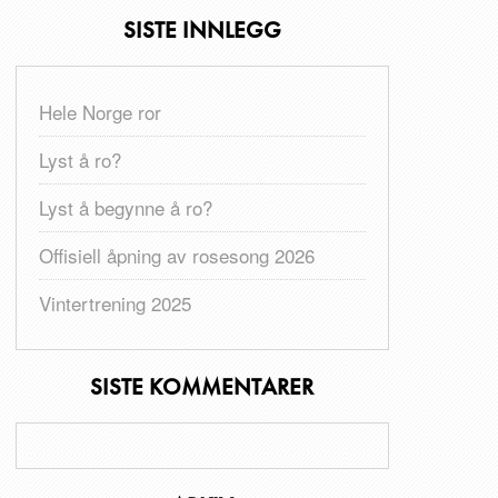
SISTE INNLEGG
Hele Norge ror
Lyst å ro?
Lyst å begynne å ro?
Offisiell åpning av rosesong 2026
Vintertrening 2025
SISTE KOMMENTARER