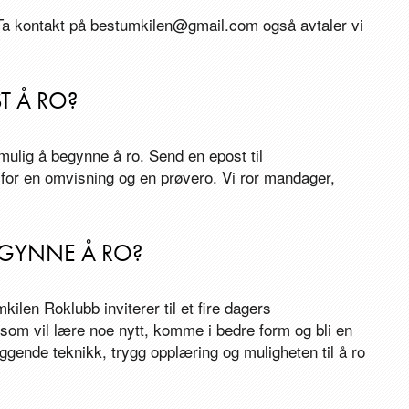
 Ta kontakt på bestumkilen@gmail.com også avtaler vi
ST Å RO?
mulig å begynne å ro. Send en epost til
for en omvisning og en prøvero. Vi ror mandager,
BEGYNNE Å RO?
kilen Roklubb inviterer til et fire dagers
 som vil lære noe nytt, komme i bedre form og bli en
eggende teknikk, trygg opplæring og muligheten til å ro