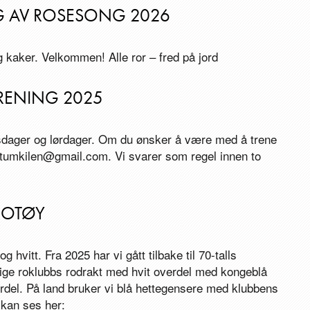
NG AV ROSESONG 2026
og kaker. Velkommen! Alle ror – fred på jord
RENING 2025
sdager og lørdager. Om du ønsker å være med å trene
umkilen@gmail.com. Vi svarer som regel innen to
ROTØY
g hvitt. Fra 2025 har vi gått tilbake til 70-talls
elige roklubbs rodrakt med hvit overdel med kongeblå
rdel. På land bruker vi blå hettegensere med klubbens
 kan ses her: