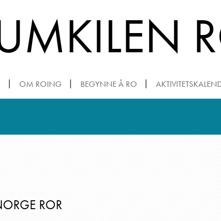
TUMKILEN 
N
OM ROING
BEGYNNE Å RO
AKTIVITETSKALEN
NORGE ROR