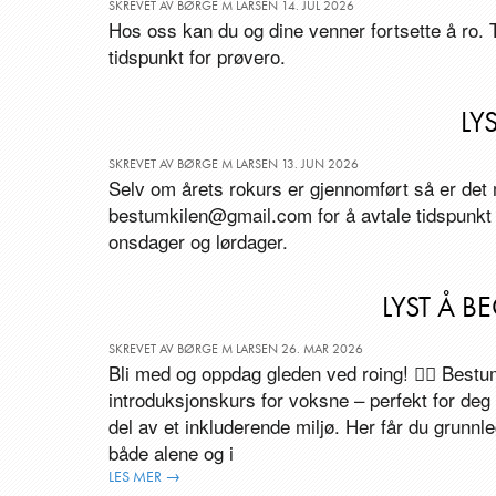
SKREVET AV BØRGE M LARSEN 14. JUL 2026
Hos oss kan du og dine venner fortsette å ro.
tidspunkt for prøvero.
LY
SKREVET AV BØRGE M LARSEN 13. JUN 2026
Selv om årets rokurs er gjennomført så er det 
bestumkilen@gmail.com for å avtale tidspunkt 
onsdager og lørdager.
LYST Å 
SKREVET AV BØRGE M LARSEN 26. MAR 2026
Bli med og oppdag gleden ved roing! 🚣‍♂️ Bestum
introduksjonskurs for voksne – perfekt for deg
del av et inkluderende miljø. Her får du grunnl
både alene og i
LES MER →