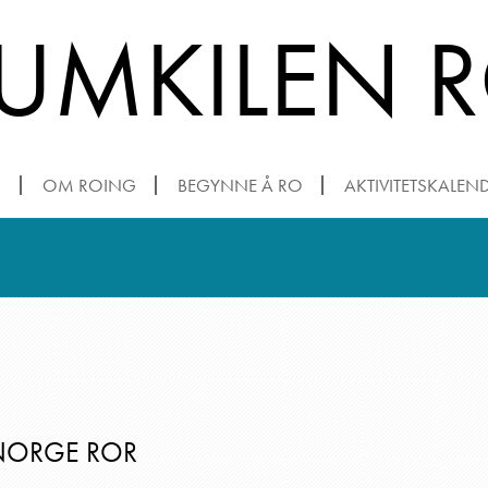
TUMKILEN 
N
OM ROING
BEGYNNE Å RO
AKTIVITETSKALEN
NORGE ROR