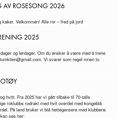
NG AV ROSESONG 2026
og kaker. Velkommen! Alle ror – fred på jord
RENING 2025
sdager og lørdager. Om du ønsker å være med å trene
umkilen@gmail.com. Vi svarer som regel innen to
ROTØY
g hvitt. Fra 2025 har vi gått tilbake til 70-talls
elige roklubbs rodrakt med hvit overdel med kongeblå
rdel. På land bruker vi blå hettegensere med klubbens
 kan ses her: