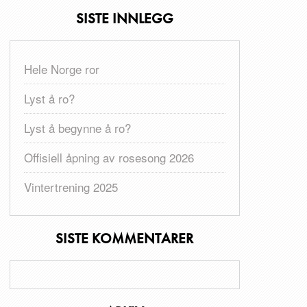
SISTE INNLEGG
Hele Norge ror
Lyst å ro?
Lyst å begynne å ro?
Offisiell åpning av rosesong 2026
Vintertrening 2025
SISTE KOMMENTARER