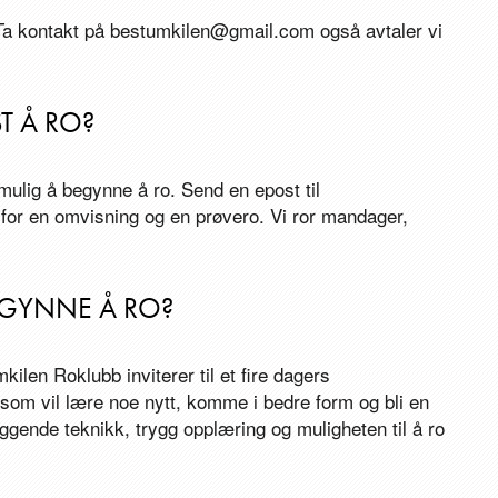
 Ta kontakt på bestumkilen@gmail.com også avtaler vi
ST Å RO?
mulig å begynne å ro. Send en epost til
for en omvisning og en prøvero. Vi ror mandager,
BEGYNNE Å RO?
kilen Roklubb inviterer til et fire dagers
 som vil lære noe nytt, komme i bedre form og bli en
eggende teknikk, trygg opplæring og muligheten til å ro