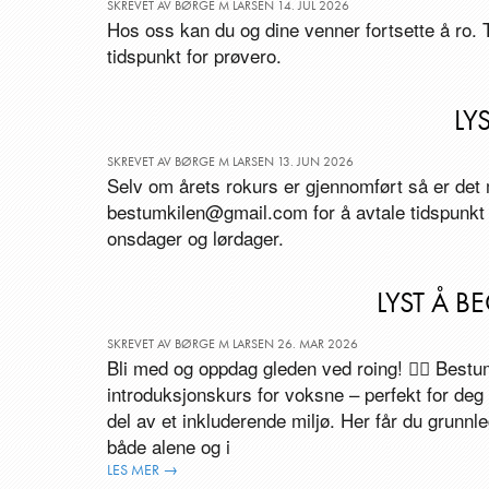
SKREVET AV BØRGE M LARSEN 14. JUL 2026
Hos oss kan du og dine venner fortsette å ro.
tidspunkt for prøvero.
LY
SKREVET AV BØRGE M LARSEN 13. JUN 2026
Selv om årets rokurs er gjennomført så er det 
bestumkilen@gmail.com for å avtale tidspunkt 
onsdager og lørdager.
LYST Å 
SKREVET AV BØRGE M LARSEN 26. MAR 2026
Bli med og oppdag gleden ved roing! 🚣‍♂️ Bestum
introduksjonskurs for voksne – perfekt for deg
del av et inkluderende miljø. Her får du grunnl
både alene og i
LES MER →